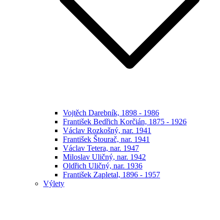
Vojtěch Darebník, 1898 - 1986
František Bedřich Korčián, 1875 - 1926
Václav Rozkošný, nar. 1941
František Štourač, nar. 1941
Václav Tetera, nar. 1947
Miloslav Uličný, nar. 1942
Oldřich Uličný, nar. 1936
František Zapletal, 1896 - 1957
Výlety