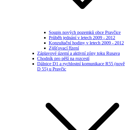
Soupis nových pozemků obce Pravčice
Průběh jednání v letech 2009 - 2012
Konzultační hodiny v letech 2009 - 2012
Zjišťovací řízení
Záplavové území a aktivní zóny toku Rusava
Chodník pro pěší na rozcestí
Dálnice D1 a rychlostní komunikace R55 (nově
D 55) u Pravčic