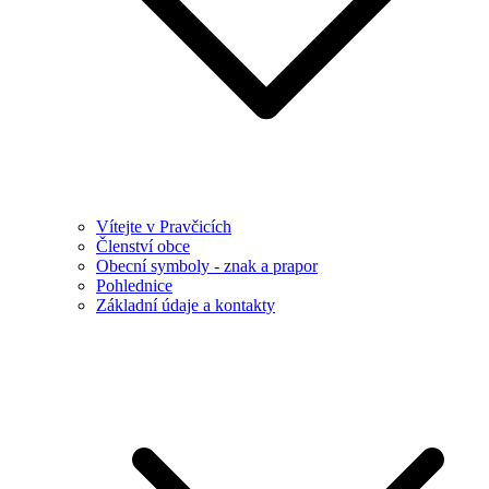
Vítejte v Pravčicích
Členství obce
Obecní symboly - znak a prapor
Pohlednice
Základní údaje a kontakty