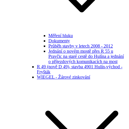
Měření hluku
Dokumenty
Průběh stavby v letech 2008 - 2012
Jednání o novém mostě přes R 55 u
Pravčic na staré cestě do Hulína a jednání
o příjezdových komunikacích na most
R 49 (nově D 49), stavba 4901 Hulín-východ -
Fryšták
WIEGEL - Žárové zinkování