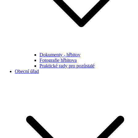
Dokumenty - hřbitov
Fotografie hřbitova
Praktické rady pro pozůstalé
Obecní úřad