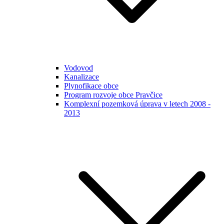
Vodovod
Kanalizace
Plynofikace obce
Program rozvoje obce Pravčice
Komplexní pozemková úprava v letech 2008 -
2013