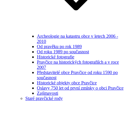
Archeologie na katastru obce v letech 2006 -
2010
Od pravěku po rok 1989
Od roku 1989 po současnost
Historické fotografie
Pravčice na historických fotografiích a v roce
2007
Představitelé obce Pravčice od roku 1590 po
současnost
Historické objekty obce Pravčice
Oslavy 750 let od první zmínky o obci Pravčice
Zajímavosti
Staré pravčické rody