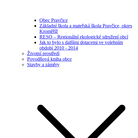
Obec Pravčice
Základní škola a mateřská škola Pravčice, okres
Kroměříž
RESO – Regionální ekologické sdružení obcí
Jak to bylo s dalšími dotacemi ve volebním
období 2010 - 2014
Životní prostředí
Povodňová kniha obce
Stavby a záměry