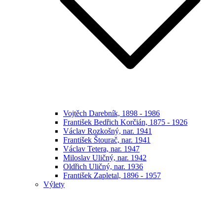
Vojtěch Darebník, 1898 - 1986
František Bedřich Korčián, 1875 - 1926
Václav Rozkošný, nar. 1941
František Štourač, nar. 1941
Václav Tetera, nar. 1947
Miloslav Uličný, nar. 1942
Oldřich Uličný, nar. 1936
František Zapletal, 1896 - 1957
Výlety