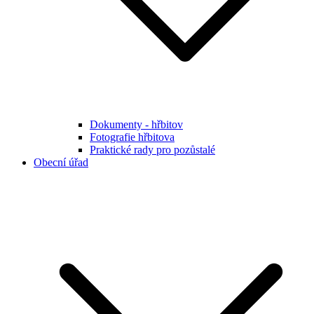
Dokumenty - hřbitov
Fotografie hřbitova
Praktické rady pro pozůstalé
Obecní úřad