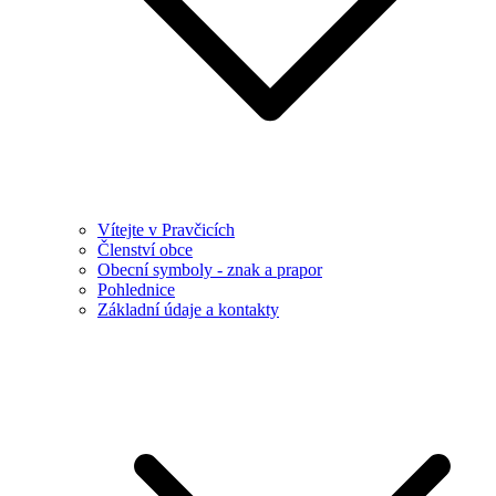
Vítejte v Pravčicích
Členství obce
Obecní symboly - znak a prapor
Pohlednice
Základní údaje a kontakty