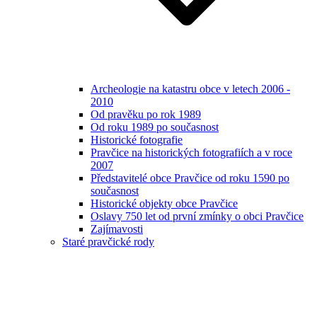
Archeologie na katastru obce v letech 2006 -
2010
Od pravěku po rok 1989
Od roku 1989 po současnost
Historické fotografie
Pravčice na historických fotografiích a v roce
2007
Představitelé obce Pravčice od roku 1590 po
současnost
Historické objekty obce Pravčice
Oslavy 750 let od první zmínky o obci Pravčice
Zajímavosti
Staré pravčické rody