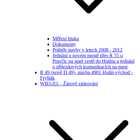
Měření hluku
Dokumenty
Průběh stavby v letech 2008 - 2012
Jednání o novém mostě přes R 55 u
Pravčic na staré cestě do Hulína a jednání
o příjezdových komunikacích na most
R 49 (nově D 49), stavba 4901 Hulín-východ -
Fryšták
WIEGEL - Žárové zinkování