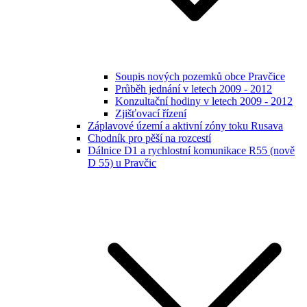
Soupis nových pozemků obce Pravčice
Průběh jednání v letech 2009 - 2012
Konzultační hodiny v letech 2009 - 2012
Zjišťovací řízení
Záplavové území a aktivní zóny toku Rusava
Chodník pro pěší na rozcestí
Dálnice D1 a rychlostní komunikace R55 (nově
D 55) u Pravčic