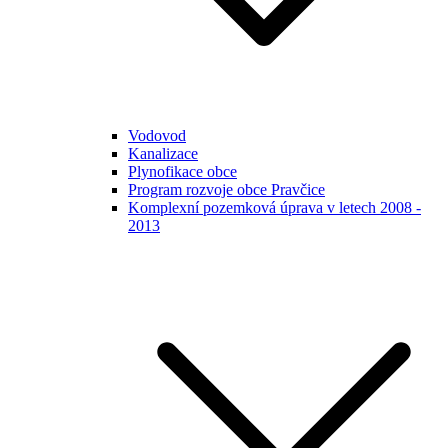
Vodovod
Kanalizace
Plynofikace obce
Program rozvoje obce Pravčice
Komplexní pozemková úprava v letech 2008 -
2013