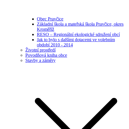
Obec Pravčice
Základní škola a mateřská škola Pravčice, okres
Kroměříž
RESO – Regionální ekologické sdružení obcí
Jak to bylo s dalšími dotacemi ve volebním
období 2010 - 2014
Životní prostředí
Povodňová kniha obce
Stavby a záměry