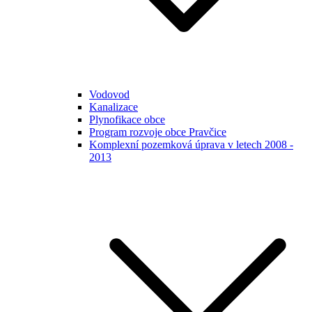
Vodovod
Kanalizace
Plynofikace obce
Program rozvoje obce Pravčice
Komplexní pozemková úprava v letech 2008 -
2013