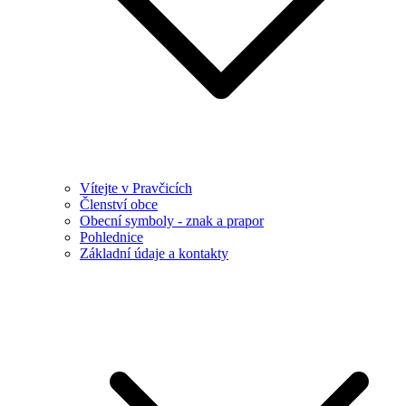
Vítejte v Pravčicích
Členství obce
Obecní symboly - znak a prapor
Pohlednice
Základní údaje a kontakty