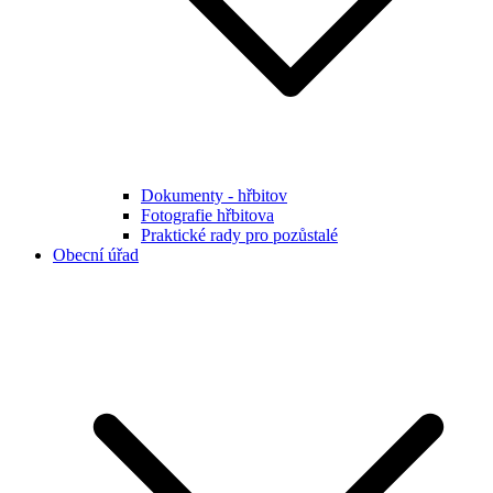
Dokumenty - hřbitov
Fotografie hřbitova
Praktické rady pro pozůstalé
Obecní úřad