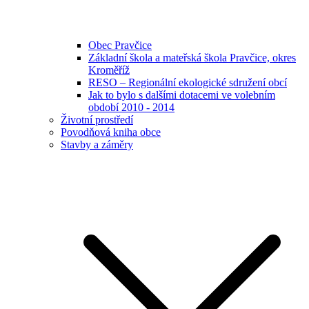
Obec Pravčice
Základní škola a mateřská škola Pravčice, okres
Kroměříž
RESO – Regionální ekologické sdružení obcí
Jak to bylo s dalšími dotacemi ve volebním
období 2010 - 2014
Životní prostředí
Povodňová kniha obce
Stavby a záměry