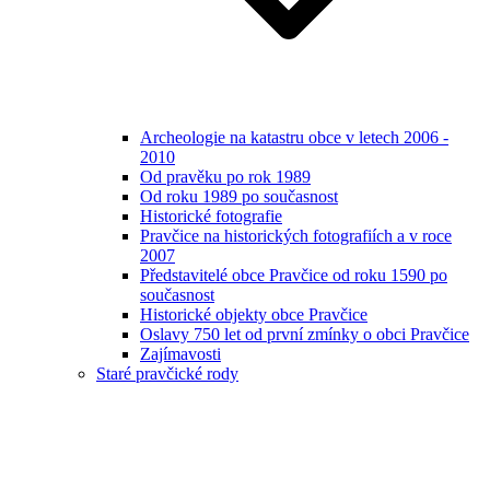
Archeologie na katastru obce v letech 2006 -
2010
Od pravěku po rok 1989
Od roku 1989 po současnost
Historické fotografie
Pravčice na historických fotografiích a v roce
2007
Představitelé obce Pravčice od roku 1590 po
současnost
Historické objekty obce Pravčice
Oslavy 750 let od první zmínky o obci Pravčice
Zajímavosti
Staré pravčické rody