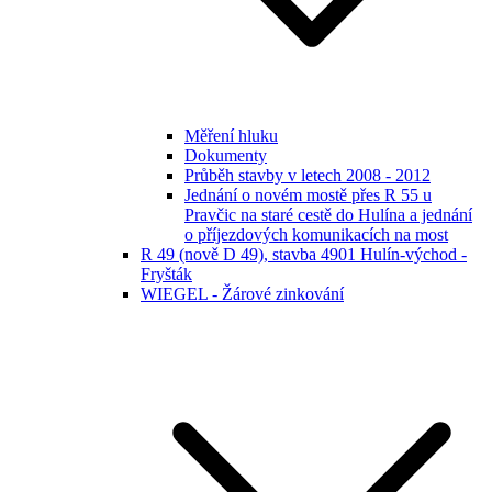
Měření hluku
Dokumenty
Průběh stavby v letech 2008 - 2012
Jednání o novém mostě přes R 55 u
Pravčic na staré cestě do Hulína a jednání
o příjezdových komunikacích na most
R 49 (nově D 49), stavba 4901 Hulín-východ -
Fryšták
WIEGEL - Žárové zinkování