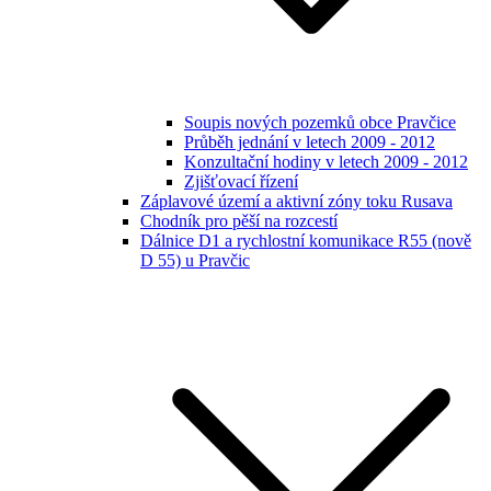
Soupis nových pozemků obce Pravčice
Průběh jednání v letech 2009 - 2012
Konzultační hodiny v letech 2009 - 2012
Zjišťovací řízení
Záplavové území a aktivní zóny toku Rusava
Chodník pro pěší na rozcestí
Dálnice D1 a rychlostní komunikace R55 (nově
D 55) u Pravčic