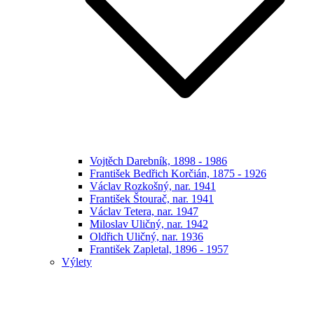
Vojtěch Darebník, 1898 - 1986
František Bedřich Korčián, 1875 - 1926
Václav Rozkošný, nar. 1941
František Štourač, nar. 1941
Václav Tetera, nar. 1947
Miloslav Uličný, nar. 1942
Oldřich Uličný, nar. 1936
František Zapletal, 1896 - 1957
Výlety