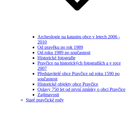
Archeologie na katastru obce v letech 2006 -
2010
Od pravěku po rok 1989
Od roku 1989 po současnost
Historické fotografie
Pravčice na historických fotografiích a v roce
2007
Představitelé obce Pravčice od roku 1590 po
současnost
Historické objekty obce Pravčice
Oslavy 750 let od první zmínky o obci Pravčice
Zajímavosti
Staré pravčické rody