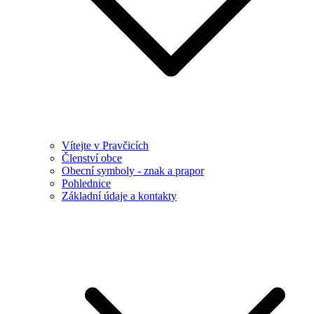
Vítejte v Pravčicích
Členství obce
Obecní symboly - znak a prapor
Pohlednice
Základní údaje a kontakty