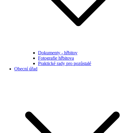
Dokumenty - hřbitov
Fotografie hřbitova
Praktické rady pro pozůstalé
Obecní úřad