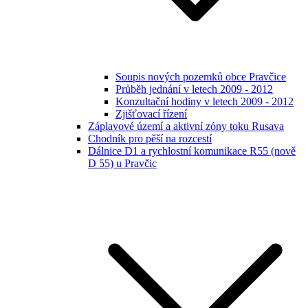
Soupis nových pozemků obce Pravčice
Průběh jednání v letech 2009 - 2012
Konzultační hodiny v letech 2009 - 2012
Zjišťovací řízení
Záplavové území a aktivní zóny toku Rusava
Chodník pro pěší na rozcestí
Dálnice D1 a rychlostní komunikace R55 (nově
D 55) u Pravčic