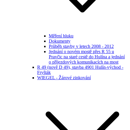
Měření hluku
Dokumenty
Průběh stavby v letech 2008 - 2012
Jednání o novém mostě přes R 55 u
Pravčic na staré cestě do Hulína a jednání
o příjezdových komunikacích na most
R 49 (nově D 49), stavba 4901 Hulín-východ -
Fryšták
WIEGEL - Žárové zinkování