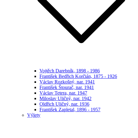
Vojtěch Darebník, 1898 - 1986
František Bedřich Korčián, 1875 - 1926
Václav Rozkošný, nar. 1941
František Štourač, nar. 1941
Václav Tetera, nar. 1947
Miloslav Uličný, nar. 1942
Oldřich Uličný, nar. 1936
František Zapletal, 1896 - 1957
Výlety