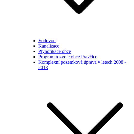
Vodovod
Kanalizace
Plynofikace obce
Program rozvoje obce Pravčice
Komplexní pozemková úprava v letech 2008 -
2013