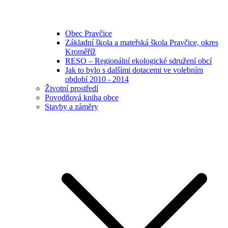
Obec Pravčice
Základní škola a mateřská škola Pravčice, okres
Kroměříž
RESO – Regionální ekologické sdružení obcí
Jak to bylo s dalšími dotacemi ve volebním
období 2010 - 2014
Životní prostředí
Povodňová kniha obce
Stavby a záměry