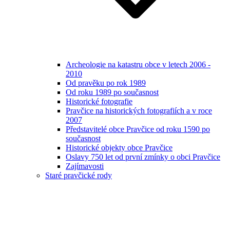
Archeologie na katastru obce v letech 2006 -
2010
Od pravěku po rok 1989
Od roku 1989 po současnost
Historické fotografie
Pravčice na historických fotografiích a v roce
2007
Představitelé obce Pravčice od roku 1590 po
současnost
Historické objekty obce Pravčice
Oslavy 750 let od první zmínky o obci Pravčice
Zajímavosti
Staré pravčické rody