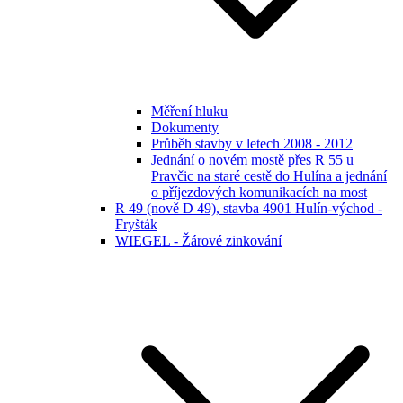
Měření hluku
Dokumenty
Průběh stavby v letech 2008 - 2012
Jednání o novém mostě přes R 55 u
Pravčic na staré cestě do Hulína a jednání
o příjezdových komunikacích na most
R 49 (nově D 49), stavba 4901 Hulín-východ -
Fryšták
WIEGEL - Žárové zinkování