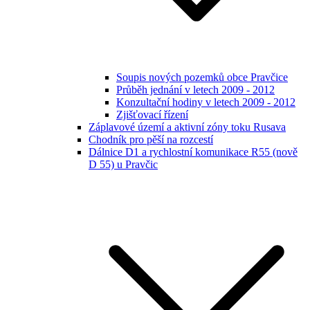
Soupis nových pozemků obce Pravčice
Průběh jednání v letech 2009 - 2012
Konzultační hodiny v letech 2009 - 2012
Zjišťovací řízení
Záplavové území a aktivní zóny toku Rusava
Chodník pro pěší na rozcestí
Dálnice D1 a rychlostní komunikace R55 (nově
D 55) u Pravčic