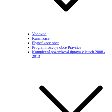
Vodovod
Kanalizace
Plynofikace obce
Program rozvoje obce Pravčice
Komplexní pozemková úprava v letech 2008 -
2013