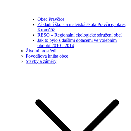
Obec Pravčice
Základní škola a mateřská škola Pravčice, okres
Kroměříž
RESO – Regionální ekologické sdružení obcí
Jak to bylo s dalšími dotacemi ve volebním
období 2010 - 2014
Životní prostředí
Povodňová kniha obce
Stavby a záměry