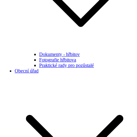
Dokumenty - hřbitov
Fotografie hřbitova
Praktické rady pro pozůstalé
Obecní úřad