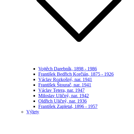
Vojtěch Darebník, 1898 - 1986
František Bedřich Korčián, 1875 - 1926
Václav Rozkošný, nar. 1941
František Štourač, nar. 1941
Václav Tetera, nar. 1947
Miloslav Uličný, nar. 1942
Oldřich Uličný, nar. 1936
František Zapletal, 1896 - 1957
Výlety