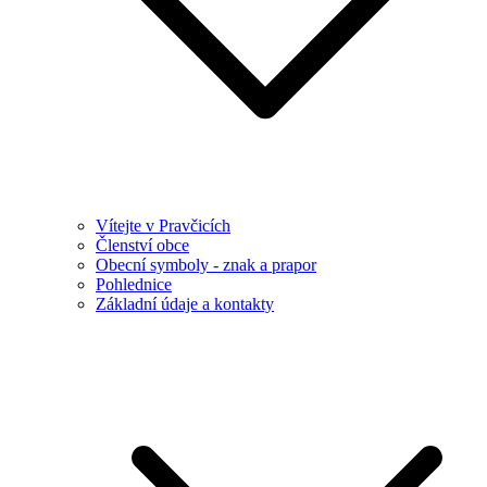
Vítejte v Pravčicích
Členství obce
Obecní symboly - znak a prapor
Pohlednice
Základní údaje a kontakty