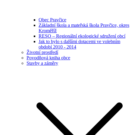
Obec Pravčice
Základní škola a mateřská škola Pravčice, okres
Kroměříž
RESO – Regionální ekologické sdružení obcí
Jak to bylo s dalšími dotacemi ve volebním
období 2010 - 2014
Životní prostředí
Povodňová kniha obce
Stavby a záměry