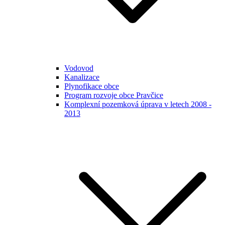
Vodovod
Kanalizace
Plynofikace obce
Program rozvoje obce Pravčice
Komplexní pozemková úprava v letech 2008 -
2013