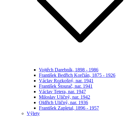
Vojtěch Darebník, 1898 - 1986
František Bedřich Korčián, 1875 - 1926
Václav Rozkošný, nar. 1941
František Štourač, nar. 1941
Václav Tetera, nar. 1947
Miloslav Uličný, nar. 1942
Oldřich Uličný, nar. 1936
František Zapletal, 1896 - 1957
Výlety