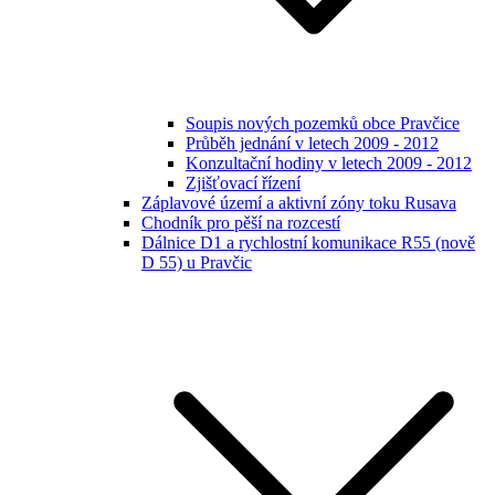
Soupis nových pozemků obce Pravčice
Průběh jednání v letech 2009 - 2012
Konzultační hodiny v letech 2009 - 2012
Zjišťovací řízení
Záplavové území a aktivní zóny toku Rusava
Chodník pro pěší na rozcestí
Dálnice D1 a rychlostní komunikace R55 (nově
D 55) u Pravčic