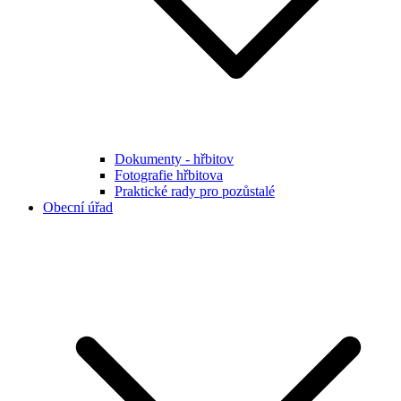
Dokumenty - hřbitov
Fotografie hřbitova
Praktické rady pro pozůstalé
Obecní úřad