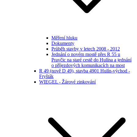
Měření hluku
Dokumenty
Průběh stavby v letech 2008 - 2012
Jednání o novém mostě přes R 55 u
Pravčic na staré cestě do Hulína a jednání
o příjezdových komunikacích na most
R 49 (nově D 49), stavba 4901 Hulín-východ -
Fryšták
WIEGEL - Žárové zinkování