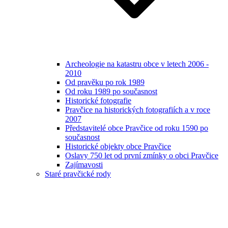
Archeologie na katastru obce v letech 2006 -
2010
Od pravěku po rok 1989
Od roku 1989 po současnost
Historické fotografie
Pravčice na historických fotografiích a v roce
2007
Představitelé obce Pravčice od roku 1590 po
současnost
Historické objekty obce Pravčice
Oslavy 750 let od první zmínky o obci Pravčice
Zajímavosti
Staré pravčické rody