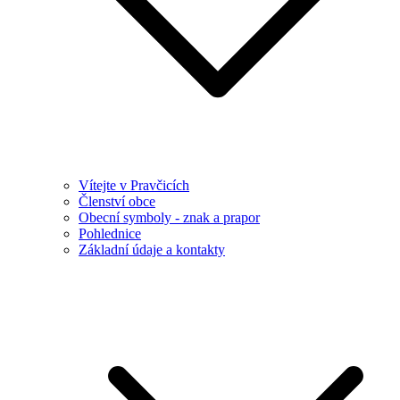
Vítejte v Pravčicích
Členství obce
Obecní symboly - znak a prapor
Pohlednice
Základní údaje a kontakty