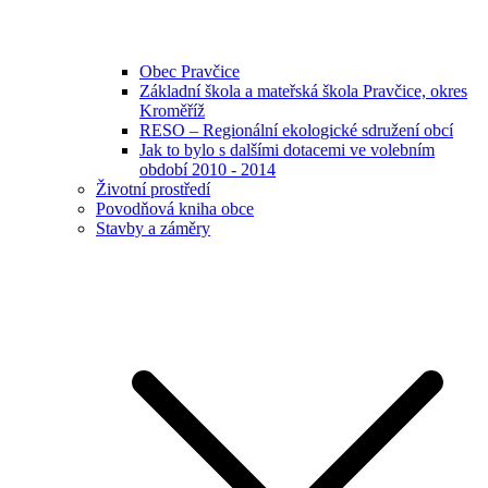
Obec Pravčice
Základní škola a mateřská škola Pravčice, okres
Kroměříž
RESO – Regionální ekologické sdružení obcí
Jak to bylo s dalšími dotacemi ve volebním
období 2010 - 2014
Životní prostředí
Povodňová kniha obce
Stavby a záměry