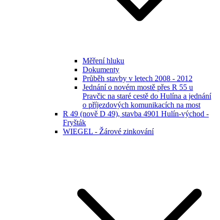
Měření hluku
Dokumenty
Průběh stavby v letech 2008 - 2012
Jednání o novém mostě přes R 55 u
Pravčic na staré cestě do Hulína a jednání
o příjezdových komunikacích na most
R 49 (nově D 49), stavba 4901 Hulín-východ -
Fryšták
WIEGEL - Žárové zinkování