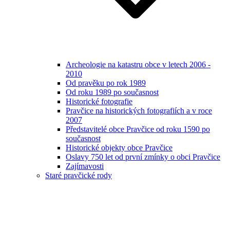
Archeologie na katastru obce v letech 2006 -
2010
Od pravěku po rok 1989
Od roku 1989 po současnost
Historické fotografie
Pravčice na historických fotografiích a v roce
2007
Představitelé obce Pravčice od roku 1590 po
současnost
Historické objekty obce Pravčice
Oslavy 750 let od první zmínky o obci Pravčice
Zajímavosti
Staré pravčické rody