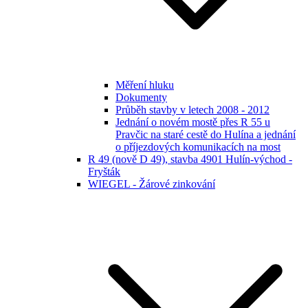
Měření hluku
Dokumenty
Průběh stavby v letech 2008 - 2012
Jednání o novém mostě přes R 55 u
Pravčic na staré cestě do Hulína a jednání
o příjezdových komunikacích na most
R 49 (nově D 49), stavba 4901 Hulín-východ -
Fryšták
WIEGEL - Žárové zinkování