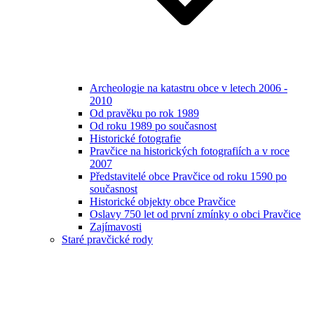
Archeologie na katastru obce v letech 2006 -
2010
Od pravěku po rok 1989
Od roku 1989 po současnost
Historické fotografie
Pravčice na historických fotografiích a v roce
2007
Představitelé obce Pravčice od roku 1590 po
současnost
Historické objekty obce Pravčice
Oslavy 750 let od první zmínky o obci Pravčice
Zajímavosti
Staré pravčické rody