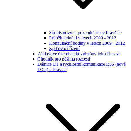
Soupis nových pozemků obce Pravčice
Průběh jednání v letech 2009 - 2012
Konzultační hodiny v letech 2009 - 2012
Zjišťovací řízení
Záplavové území a aktivní zóny toku Rusava
Chodník pro pěší na rozcestí
Dálnice D1 a rychlostní komunikace R55 (nově
D 55) u Pravčic