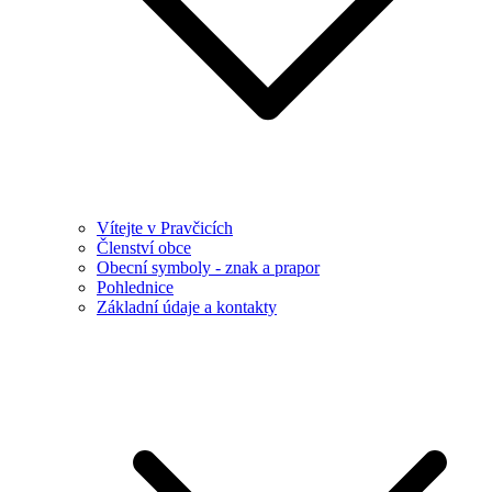
Vítejte v Pravčicích
Členství obce
Obecní symboly - znak a prapor
Pohlednice
Základní údaje a kontakty