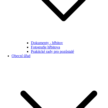
Dokumenty - hřbitov
Fotografie hřbitova
Praktické rady pro pozůstalé
Obecní úřad