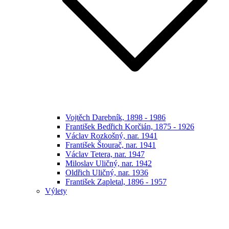
Vojtěch Darebník, 1898 - 1986
František Bedřich Korčián, 1875 - 1926
Václav Rozkošný, nar. 1941
František Štourač, nar. 1941
Václav Tetera, nar. 1947
Miloslav Uličný, nar. 1942
Oldřich Uličný, nar. 1936
František Zapletal, 1896 - 1957
Výlety