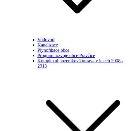
Vodovod
Kanalizace
Plynofikace obce
Program rozvoje obce Pravčice
Komplexní pozemková úprava v letech 2008 -
2013