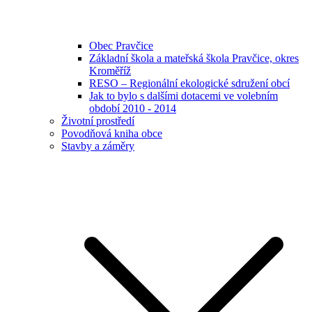
Obec Pravčice
Základní škola a mateřská škola Pravčice, okres
Kroměříž
RESO – Regionální ekologické sdružení obcí
Jak to bylo s dalšími dotacemi ve volebním
období 2010 - 2014
Životní prostředí
Povodňová kniha obce
Stavby a záměry