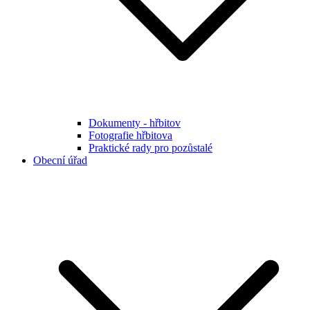
Dokumenty - hřbitov
Fotografie hřbitova
Praktické rady pro pozůstalé
Obecní úřad