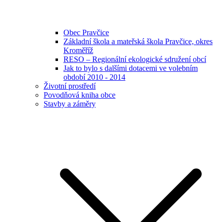
Obec Pravčice
Základní škola a mateřská škola Pravčice, okres
Kroměříž
RESO – Regionální ekologické sdružení obcí
Jak to bylo s dalšími dotacemi ve volebním
období 2010 - 2014
Životní prostředí
Povodňová kniha obce
Stavby a záměry