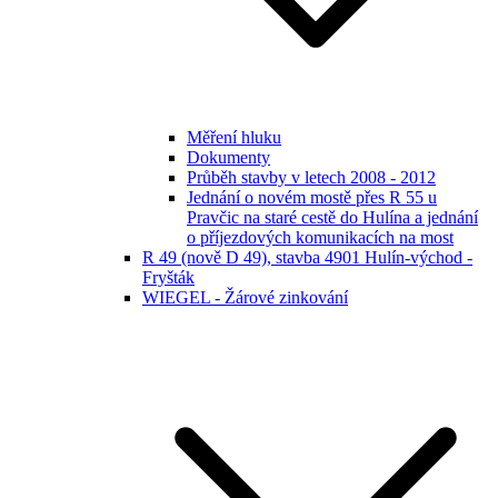
Měření hluku
Dokumenty
Průběh stavby v letech 2008 - 2012
Jednání o novém mostě přes R 55 u
Pravčic na staré cestě do Hulína a jednání
o příjezdových komunikacích na most
R 49 (nově D 49), stavba 4901 Hulín-východ -
Fryšták
WIEGEL - Žárové zinkování