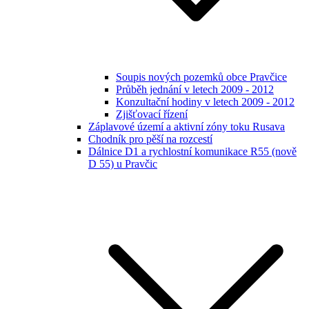
Soupis nových pozemků obce Pravčice
Průběh jednání v letech 2009 - 2012
Konzultační hodiny v letech 2009 - 2012
Zjišťovací řízení
Záplavové území a aktivní zóny toku Rusava
Chodník pro pěší na rozcestí
Dálnice D1 a rychlostní komunikace R55 (nově
D 55) u Pravčic