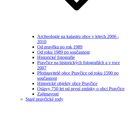
Archeologie na katastru obce v letech 2006 -
2010
Od pravěku po rok 1989
Od roku 1989 po současnost
Historické fotografie
Pravčice na historických fotografiích a v roce
2007
Představitelé obce Pravčice od roku 1590 po
současnost
Historické objekty obce Pravčice
Oslavy 750 let od první zmínky o obci Pravčice
Zajímavosti
Staré pravčické rody