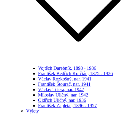
Vojtěch Darebník, 1898 - 1986
František Bedřich Korčián, 1875 - 1926
Václav Rozkošný, nar. 1941
František Štourač, nar. 1941
Václav Tetera, nar. 1947
Miloslav Uličný, nar. 1942
Oldřich Uličný, nar. 1936
František Zapletal, 1896 - 1957
Výlety