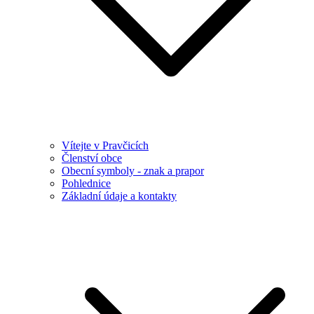
Vítejte v Pravčicích
Členství obce
Obecní symboly - znak a prapor
Pohlednice
Základní údaje a kontakty