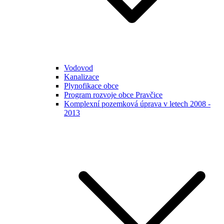
Vodovod
Kanalizace
Plynofikace obce
Program rozvoje obce Pravčice
Komplexní pozemková úprava v letech 2008 -
2013