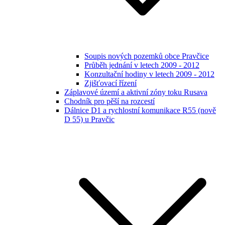
Soupis nových pozemků obce Pravčice
Průběh jednání v letech 2009 - 2012
Konzultační hodiny v letech 2009 - 2012
Zjišťovací řízení
Záplavové území a aktivní zóny toku Rusava
Chodník pro pěší na rozcestí
Dálnice D1 a rychlostní komunikace R55 (nově
D 55) u Pravčic