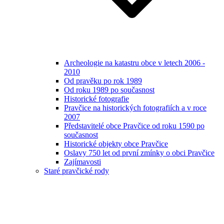
Archeologie na katastru obce v letech 2006 -
2010
Od pravěku po rok 1989
Od roku 1989 po současnost
Historické fotografie
Pravčice na historických fotografiích a v roce
2007
Představitelé obce Pravčice od roku 1590 po
současnost
Historické objekty obce Pravčice
Oslavy 750 let od první zmínky o obci Pravčice
Zajímavosti
Staré pravčické rody