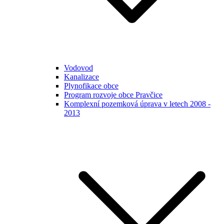
Vodovod
Kanalizace
Plynofikace obce
Program rozvoje obce Pravčice
Komplexní pozemková úprava v letech 2008 -
2013