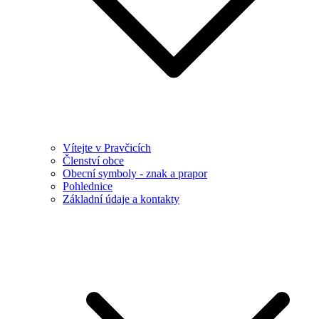
Vítejte v Pravčicích
Členství obce
Obecní symboly - znak a prapor
Pohlednice
Základní údaje a kontakty