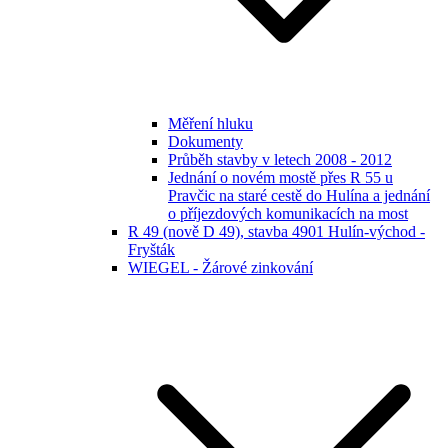
Měření hluku
Dokumenty
Průběh stavby v letech 2008 - 2012
Jednání o novém mostě přes R 55 u
Pravčic na staré cestě do Hulína a jednání
o příjezdových komunikacích na most
R 49 (nově D 49), stavba 4901 Hulín-východ -
Fryšták
WIEGEL - Žárové zinkování