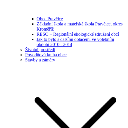
Obec Pravčice
Základní škola a mateřská škola Pravčice, okres
Kroměříž
RESO – Regionální ekologické sdružení obcí
Jak to bylo s dalšími dotacemi ve volebním
období 2010 - 2014
Životní prostředí
Povodňová kniha obce
Stavby a záměry