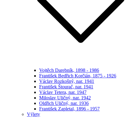
Vojtěch Darebník, 1898 - 1986
František Bedřich Korčián, 1875 - 1926
Václav Rozkošný, nar. 1941
František Štourač, nar. 1941
Václav Tetera, nar. 1947
Miloslav Uličný, nar. 1942
Oldřich Uličný, nar. 1936
František Zapletal, 1896 - 1957
Výlety