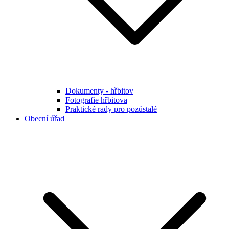
Dokumenty - hřbitov
Fotografie hřbitova
Praktické rady pro pozůstalé
Obecní úřad