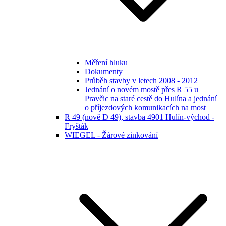
Měření hluku
Dokumenty
Průběh stavby v letech 2008 - 2012
Jednání o novém mostě přes R 55 u
Pravčic na staré cestě do Hulína a jednání
o příjezdových komunikacích na most
R 49 (nově D 49), stavba 4901 Hulín-východ -
Fryšták
WIEGEL - Žárové zinkování