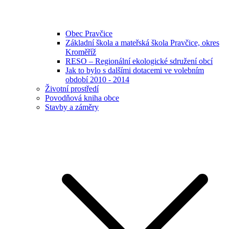
Obec Pravčice
Základní škola a mateřská škola Pravčice, okres
Kroměříž
RESO – Regionální ekologické sdružení obcí
Jak to bylo s dalšími dotacemi ve volebním
období 2010 - 2014
Životní prostředí
Povodňová kniha obce
Stavby a záměry