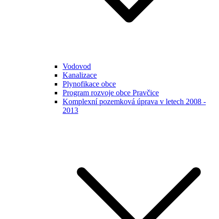
Vodovod
Kanalizace
Plynofikace obce
Program rozvoje obce Pravčice
Komplexní pozemková úprava v letech 2008 -
2013