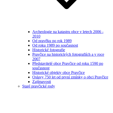
Archeologie na katastru obce v letech 2006 -
2010
Od pravěku po rok 1989
Od roku 1989 po současnost
Historické fotografie
Pravčice na historických fotografiích a v roce
2007
Představitelé obce Pravčice od roku 1590 po
současnost
Historické objekty obce Pravčice
Oslavy 750 let od první zmínky o obci Pravčice
Zajímavosti
Staré pravčické rody