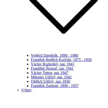
Vojtěch Darebník, 1898 - 1986
František Bedřich Korčián, 1875 - 1926
Václav Rozkošný, nar. 1941
František Štourač, nar. 1941
Václav Tetera, nar. 1947
Miloslav Uličný, nar. 1942
Oldřich Uličný, nar. 1936
František Zapletal, 1896 - 1957
Výlety