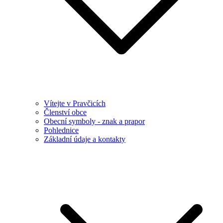
Vítejte v Pravčicích
Členství obce
Obecní symboly - znak a prapor
Pohlednice
Základní údaje a kontakty