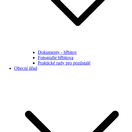
Dokumenty - hřbitov
Fotografie hřbitova
Praktické rady pro pozůstalé
Obecní úřad