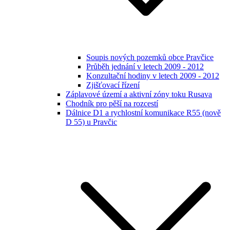
Soupis nových pozemků obce Pravčice
Průběh jednání v letech 2009 - 2012
Konzultační hodiny v letech 2009 - 2012
Zjišťovací řízení
Záplavové území a aktivní zóny toku Rusava
Chodník pro pěší na rozcestí
Dálnice D1 a rychlostní komunikace R55 (nově
D 55) u Pravčic