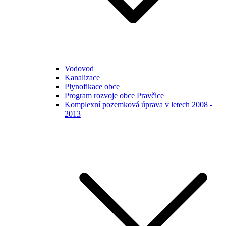
Vodovod
Kanalizace
Plynofikace obce
Program rozvoje obce Pravčice
Komplexní pozemková úprava v letech 2008 -
2013