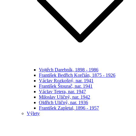
Vojtěch Darebník, 1898 - 1986
František Bedřich Korčián, 1875 - 1926
Václav Rozkošný, nar. 1941
František Štourač, nar. 1941
Václav Tetera, nar. 1947
Miloslav Uličný, nar. 1942
Oldřich Uličný, nar. 1936
František Zapletal, 1896 - 1957
Výlety