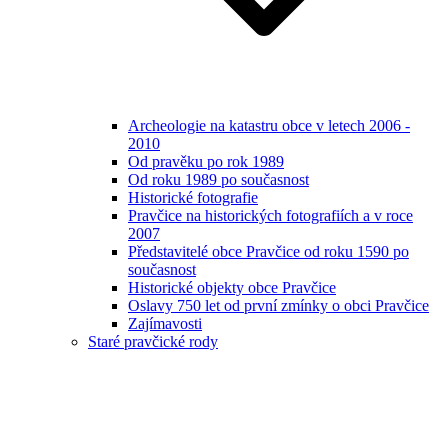
Archeologie na katastru obce v letech 2006 -
2010
Od pravěku po rok 1989
Od roku 1989 po současnost
Historické fotografie
Pravčice na historických fotografiích a v roce
2007
Představitelé obce Pravčice od roku 1590 po
současnost
Historické objekty obce Pravčice
Oslavy 750 let od první zmínky o obci Pravčice
Zajímavosti
Staré pravčické rody