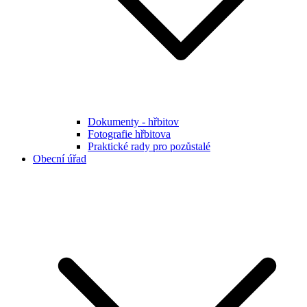
Dokumenty - hřbitov
Fotografie hřbitova
Praktické rady pro pozůstalé
Obecní úřad