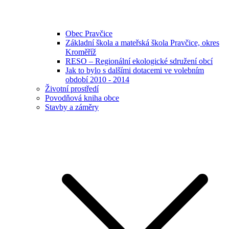
Obec Pravčice
Základní škola a mateřská škola Pravčice, okres
Kroměříž
RESO – Regionální ekologické sdružení obcí
Jak to bylo s dalšími dotacemi ve volebním
období 2010 - 2014
Životní prostředí
Povodňová kniha obce
Stavby a záměry