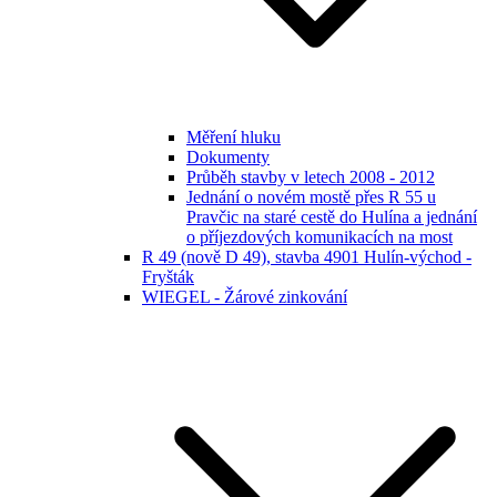
Měření hluku
Dokumenty
Průběh stavby v letech 2008 - 2012
Jednání o novém mostě přes R 55 u
Pravčic na staré cestě do Hulína a jednání
o příjezdových komunikacích na most
R 49 (nově D 49), stavba 4901 Hulín-východ -
Fryšták
WIEGEL - Žárové zinkování