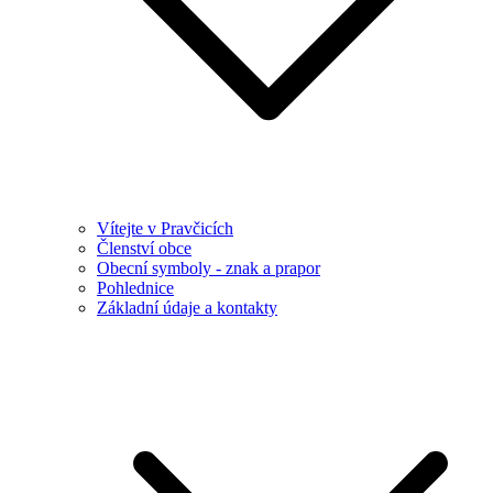
Vítejte v Pravčicích
Členství obce
Obecní symboly - znak a prapor
Pohlednice
Základní údaje a kontakty