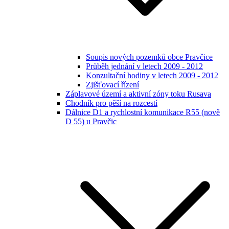
Soupis nových pozemků obce Pravčice
Průběh jednání v letech 2009 - 2012
Konzultační hodiny v letech 2009 - 2012
Zjišťovací řízení
Záplavové území a aktivní zóny toku Rusava
Chodník pro pěší na rozcestí
Dálnice D1 a rychlostní komunikace R55 (nově
D 55) u Pravčic