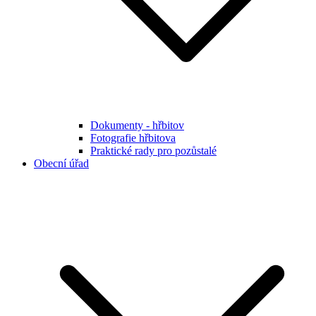
Dokumenty - hřbitov
Fotografie hřbitova
Praktické rady pro pozůstalé
Obecní úřad