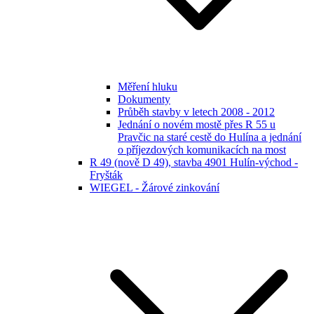
Měření hluku
Dokumenty
Průběh stavby v letech 2008 - 2012
Jednání o novém mostě přes R 55 u
Pravčic na staré cestě do Hulína a jednání
o příjezdových komunikacích na most
R 49 (nově D 49), stavba 4901 Hulín-východ -
Fryšták
WIEGEL - Žárové zinkování