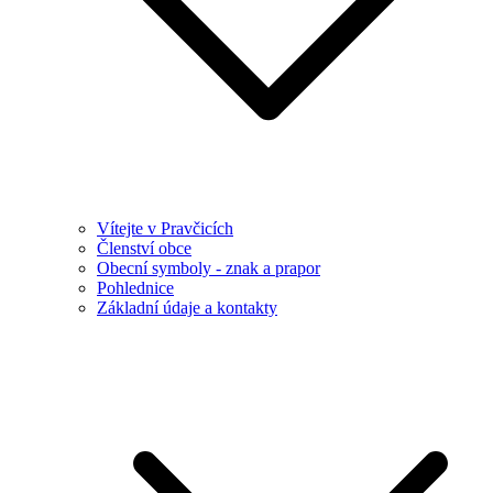
Vítejte v Pravčicích
Členství obce
Obecní symboly - znak a prapor
Pohlednice
Základní údaje a kontakty