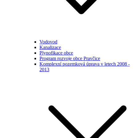
Vodovod
Kanalizace
Plynofikace obce
Program rozvoje obce Pravčice
Komplexní pozemková úprava v letech 2008 -
2013