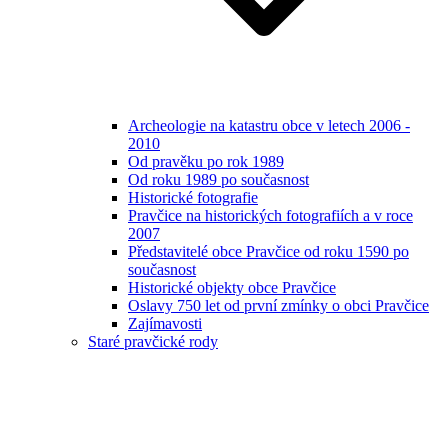
Archeologie na katastru obce v letech 2006 -
2010
Od pravěku po rok 1989
Od roku 1989 po současnost
Historické fotografie
Pravčice na historických fotografiích a v roce
2007
Představitelé obce Pravčice od roku 1590 po
současnost
Historické objekty obce Pravčice
Oslavy 750 let od první zmínky o obci Pravčice
Zajímavosti
Staré pravčické rody