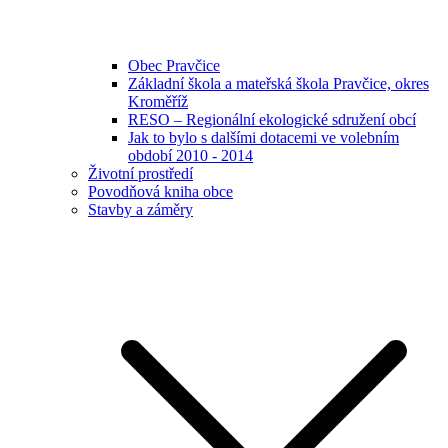
Obec Pravčice
Základní škola a mateřská škola Pravčice, okres
Kroměříž
RESO – Regionální ekologické sdružení obcí
Jak to bylo s dalšími dotacemi ve volebním
období 2010 - 2014
Životní prostředí
Povodňová kniha obce
Stavby a záměry