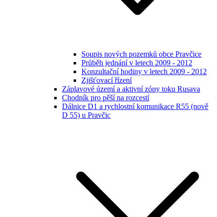
Soupis nových pozemků obce Pravčice
Průběh jednání v letech 2009 - 2012
Konzultační hodiny v letech 2009 - 2012
Zjišťovací řízení
Záplavové území a aktivní zóny toku Rusava
Chodník pro pěší na rozcestí
Dálnice D1 a rychlostní komunikace R55 (nově
D 55) u Pravčic