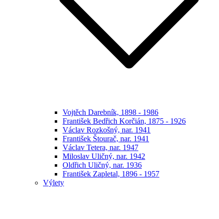
Vojtěch Darebník, 1898 - 1986
František Bedřich Korčián, 1875 - 1926
Václav Rozkošný, nar. 1941
František Štourač, nar. 1941
Václav Tetera, nar. 1947
Miloslav Uličný, nar. 1942
Oldřich Uličný, nar. 1936
František Zapletal, 1896 - 1957
Výlety