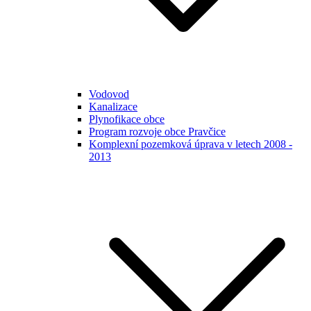
Vodovod
Kanalizace
Plynofikace obce
Program rozvoje obce Pravčice
Komplexní pozemková úprava v letech 2008 -
2013