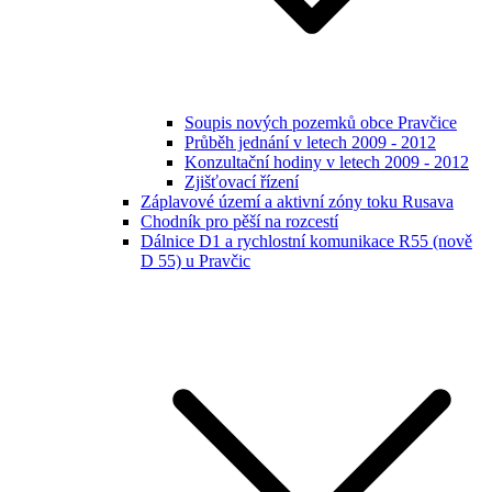
Soupis nových pozemků obce Pravčice
Průběh jednání v letech 2009 - 2012
Konzultační hodiny v letech 2009 - 2012
Zjišťovací řízení
Záplavové území a aktivní zóny toku Rusava
Chodník pro pěší na rozcestí
Dálnice D1 a rychlostní komunikace R55 (nově
D 55) u Pravčic