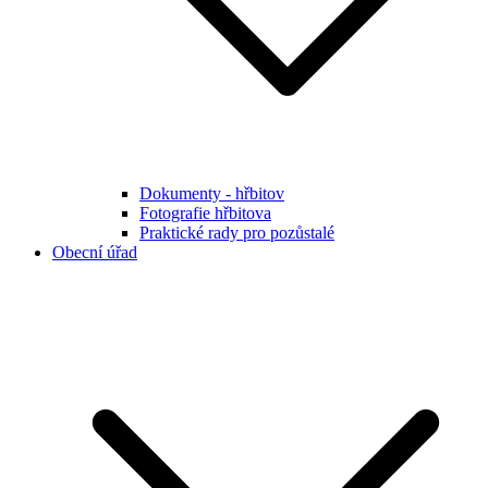
Dokumenty - hřbitov
Fotografie hřbitova
Praktické rady pro pozůstalé
Obecní úřad