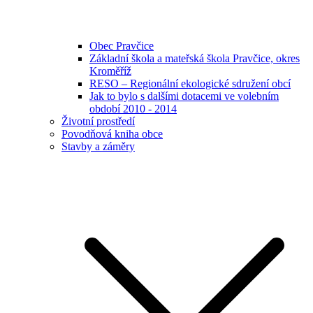
Obec Pravčice
Základní škola a mateřská škola Pravčice, okres
Kroměříž
RESO – Regionální ekologické sdružení obcí
Jak to bylo s dalšími dotacemi ve volebním
období 2010 - 2014
Životní prostředí
Povodňová kniha obce
Stavby a záměry