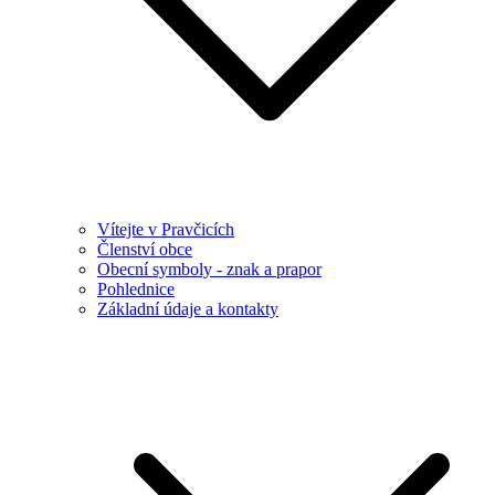
Vítejte v Pravčicích
Členství obce
Obecní symboly - znak a prapor
Pohlednice
Základní údaje a kontakty