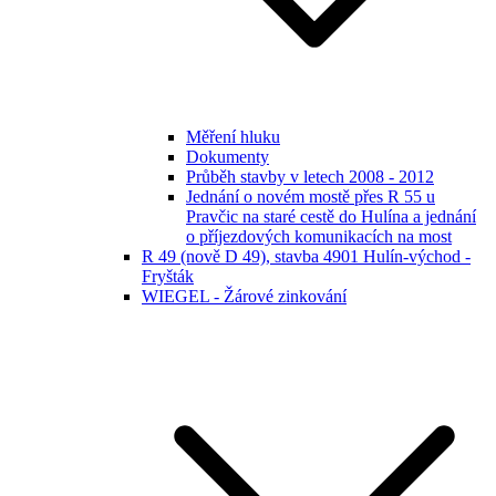
Měření hluku
Dokumenty
Průběh stavby v letech 2008 - 2012
Jednání o novém mostě přes R 55 u
Pravčic na staré cestě do Hulína a jednání
o příjezdových komunikacích na most
R 49 (nově D 49), stavba 4901 Hulín-východ -
Fryšták
WIEGEL - Žárové zinkování