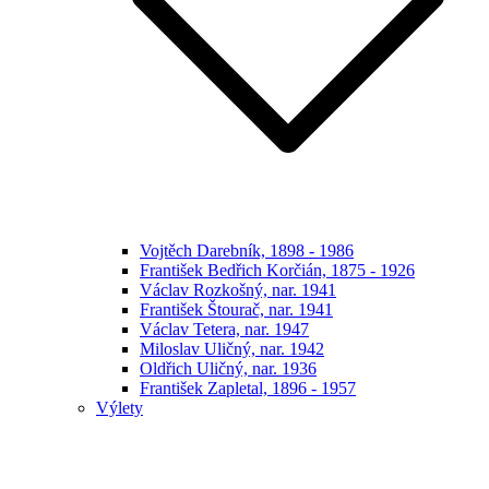
Vojtěch Darebník, 1898 - 1986
František Bedřich Korčián, 1875 - 1926
Václav Rozkošný, nar. 1941
František Štourač, nar. 1941
Václav Tetera, nar. 1947
Miloslav Uličný, nar. 1942
Oldřich Uličný, nar. 1936
František Zapletal, 1896 - 1957
Výlety